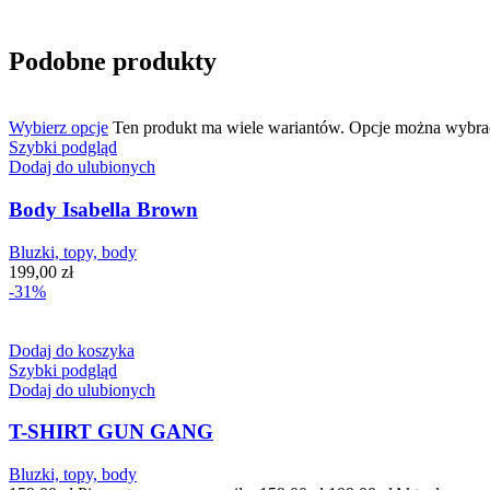
Podobne produkty
Wybierz opcje
Ten produkt ma wiele wariantów. Opcje można wybrać
Szybki podgląd
Dodaj do ulubionych
Body Isabella Brown
Bluzki, topy, body
199,00
zł
-31%
Dodaj do koszyka
Szybki podgląd
Dodaj do ulubionych
T-SHIRT GUN GANG
Bluzki, topy, body