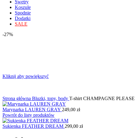
Swetry
Koszule
Spodnie
Dodatki
SALE
-27%
Kliknij aby powiększyć
Strona główna
Bluzki, topy, body
T-shirt CHAMPAGNE PLEASE
Marynarka LAUREN GRAY
249,00
zł
Powrót do listy produktów
Sukienka FEATHER DREAM
299,00
zł