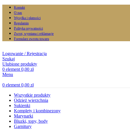
Kontakt
O nas
Wysyłka i płatności
Regulamin
Polityka prywatności
Zwrot, wymiana i reklamacje
Formularz zwrotu towaru
Logowanie / Rejestracja
Szukaj
Ulubione produkty
0
element
0,00
zł
Menu
0
element
0,00
zł
Wszystkie produkty
Odzież wierzchnia
Sukienki
Komplety i kombinezony
Marynarki
Bluzki, topy, body
Garnitury