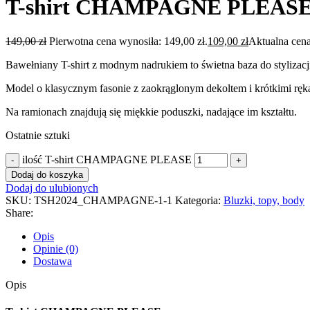
T-shirt CHAMPAGNE PLEAS
149,00
zł
Pierwotna cena wynosiła: 149,00 zł.
109,00
zł
Aktualna cena
Bawełniany T-shirt z modnym nadrukiem to świetna baza do stylizacji
Model o klasycznym fasonie z zaokrąglonym dekoltem i krótkimi rę
Na ramionach znajdują się miękkie poduszki, nadające im kształtu.
Ostatnie sztuki
ilość T-shirt CHAMPAGNE PLEASE
Dodaj do koszyka
Dodaj do ulubionych
SKU:
TSH2024_CHAMPAGNE-1-1
Kategoria:
Bluzki, topy, body
Share:
Opis
Opinie (0)
Dostawa
Opis