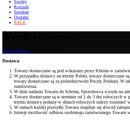
Swetry
Koszule
Spodnie
Dodatki
SALE
Wysyłka i płatności
Strona główna
Wysyłka i płatności
Dostawa
Towary dostarczane są pod wskazany przez Klienta w zamówieniu
W przypadku dostawy na terenie Polski, towary dostarczane są
towary dostarczane są za pośrednictwem Poczty Polskiej. W 
zamówienia.
W dniu nadania Towaru do Klienta, Sprzedawca wysyła na adres
Towary dostarczane są w terminie od 1 do 3 dni roboczych w 
termin dostawy podany w dniach roboczych należy rozumieć ws
W ramach każdej przesyłki Towaru znajduje się dowód zakupu
Istnieje możliwość odbioru osobistego zamówionego Towaru w 