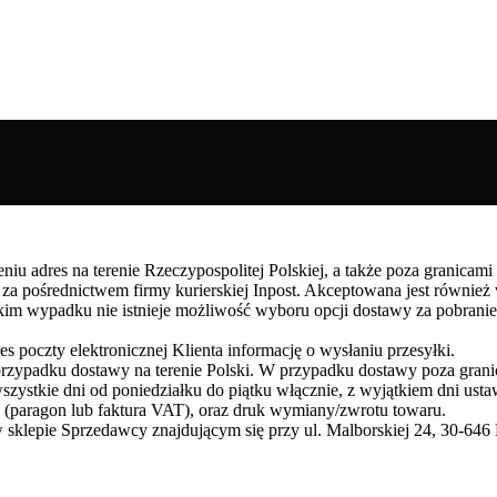
 adres na terenie Rzeczypospolitej Polskiej, a także poza granicami 
 za pośrednictwem firmy kurierskiej Inpost. Akceptowana jest równie
takim wypadku nie istnieje możliwość wyboru opcji dostawy za pobra
 poczty elektronicznej Klienta informację o wysłaniu przesyłki.
przypadku dostawy na terenie Polski. W przypadku dostawy poza granic
zystkie dni od poniedziałku do piątku włącznie, z wyjątkiem dni us
 (paragon lub faktura VAT), oraz druk wymiany/zwrotu towaru.
sklepie Sprzedawcy znajdującym się przy ul. Malborskiej 24, 30-646