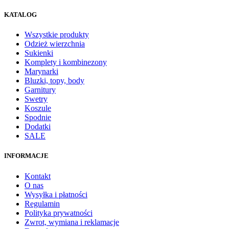
KATALOG
Wszystkie produkty
Odzież wierzchnia
Sukienki
Komplety i kombinezony
Marynarki
Bluzki, topy, body
Garnitury
Swetry
Koszule
Spodnie
Dodatki
SALE
INFORMACJE
Kontakt
O nas
Wysyłka i płatności
Regulamin
Polityka prywatności
Zwrot, wymiana i reklamacje