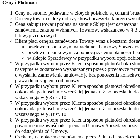
Ceny i Płatności
Ceny na stronie, podawane w złotych polskich, są cenami brut
Do ceny towaru należy doliczyć koszt przesyłki, którego wysok
Cena zakupu towaru podana na stronie Sklepu jest ostateczna 
zamówienia zakupu wybranych Towarów, wskazanego w § 3 ust. 
lub wyprzedażowych.
Klient płaci cenę za zamówione Towary wraz z kosztami dost
przelewem bankowym na rachunek bankowy Sprzedawcy
przelewem bankowym za pomocą systemu płatności Tpa
w sklepie Sprzedawcy w przypadku wyboru opcji odbior
W przypadku wyboru przez Klienta sposobu płatności określon
następnie w dodatkowo wyznaczonym przez Sprzedawcę termi
o wysłaniu Zamówienia anulować je bez ponoszenia konsekwenc
prawa do odstąpienia od umowy.
W przypadku wyboru przez Klienta sposobu płatności określone
dokonania płatności, nie wcześniej jednak niż po przesłaniu 
wskazanego w § 3 ust. 10.
W przypadku wyboru przez Klienta sposobu płatności określone
dokonania płatności, nie wcześniej jednak niż po przesłaniu 
wskazanego w § 3 ust. 10.
W przypadku wyboru przez Klienta sposobu płatności określo
powoduje możliwość odstąpienia od Umowy Sprzedaży przez S
do odstąpienia od Umowy.
Czekamy na opłacenie zamówienia przez 2 dni od jego złożeni