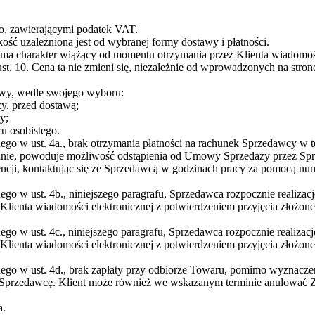
to, zawierającymi podatek VAT.
ość uzależniona jest od wybranej formy dostawy i płatności.
i ma charakter wiążący od momentu otrzymania przez Klienta wiadomośc
10. Cena ta nie zmieni się, niezależnie od wprowadzonych na stronę
awy, wedle swojego wyboru:
, przed dostawą;
y;
u osobistego.
ego w ust. 4a., brak otrzymania płatności na rachunek Sprzedawcy w 
nie, powoduje możliwość odstąpienia od Umowy Sprzedaży przez Sp
ji, kontaktując się ze Sprzedawcą w godzinach pracy za pomocą nume
go w ust. 4b., niniejszego paragrafu, Sprzedawca rozpocznie realiza
do Klienta wiadomości elektronicznej z potwierdzeniem przyjęcia zło
go w ust. 4c., niniejszego paragrafu, Sprzedawca rozpocznie realiza
do Klienta wiadomości elektronicznej z potwierdzeniem przyjęcia zło
nego w ust. 4d., brak zapłaty przy odbiorze Towaru, pomimo wyznac
przedawcę. Klient może również we wskazanym terminie anulować Za
a.