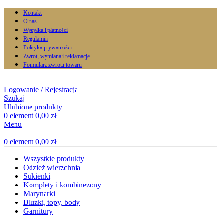
Kontakt
O nas
Wysyłka i płatności
Regulamin
Polityka prywatności
Zwrot, wymiana i reklamacje
Formularz zwrotu towaru
Logowanie / Rejestracja
Szukaj
Ulubione produkty
0
element
0,00
zł
Menu
0
element
0,00
zł
Wszystkie produkty
Odzież wierzchnia
Sukienki
Komplety i kombinezony
Marynarki
Bluzki, topy, body
Garnitury