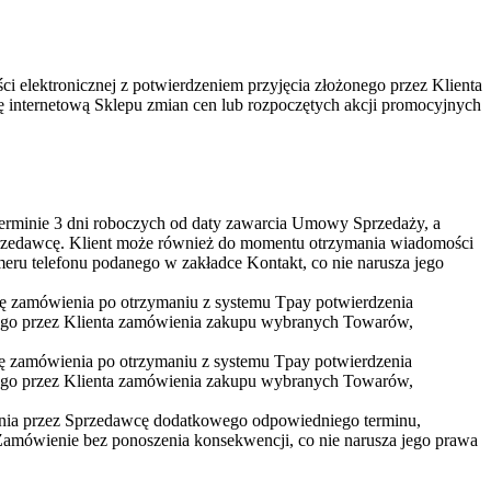
i elektronicznej z potwierdzeniem przyjęcia złożonego przez Klienta
 internetową Sklepu zmian cen lub rozpoczętych akcji promocyjnych
terminie 3 dni roboczych od daty zawarcia Umowy Sprzedaży, a
rzedawcę. Klient może również do momentu otrzymania wiadomości
ru telefonu podanego w zakładce Kontakt, co nie narusza jego
cję zamówienia po otrzymaniu z systemu Tpay potwierdzenia
żonego przez Klienta zamówienia zakupu wybranych Towarów,
cję zamówienia po otrzymaniu z systemu Tpay potwierdzenia
żonego przez Klienta zamówienia zakupu wybranych Towarów,
zenia przez Sprzedawcę dodatkowego odpowiedniego terminu,
mówienie bez ponoszenia konsekwencji, co nie narusza jego prawa