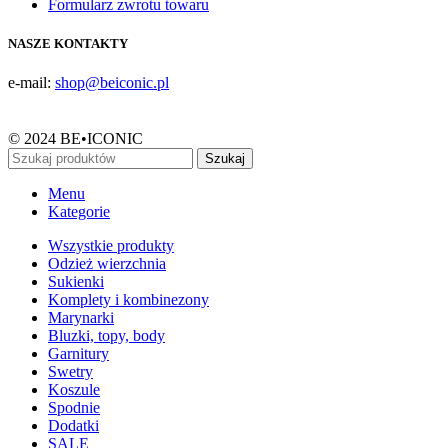
Formularz zwrotu towaru
NASZE KONTAKTY
e-mail:
shop@beiconic.pl
© 2024 BE•ICONIC
Szukaj
Menu
Kategorie
Wszystkie produkty
Odzież wierzchnia
Sukienki
Komplety i kombinezony
Marynarki
Bluzki, topy, body
Garnitury
Swetry
Koszule
Spodnie
Dodatki
SALE