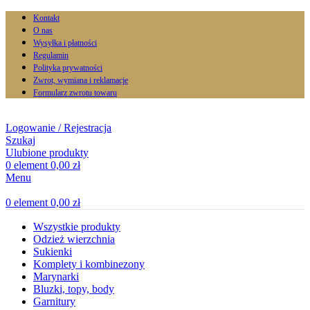
Kontakt
O nas
Wysyłka i płatności
Regulamin
Polityka prywatności
Zwrot, wymiana i reklamacje
Formularz zwrotu towaru
Logowanie / Rejestracja
Szukaj
Ulubione produkty
0
element
0,00
zł
Menu
0
element
0,00
zł
Wszystkie produkty
Odzież wierzchnia
Sukienki
Komplety i kombinezony
Marynarki
Bluzki, topy, body
Garnitury