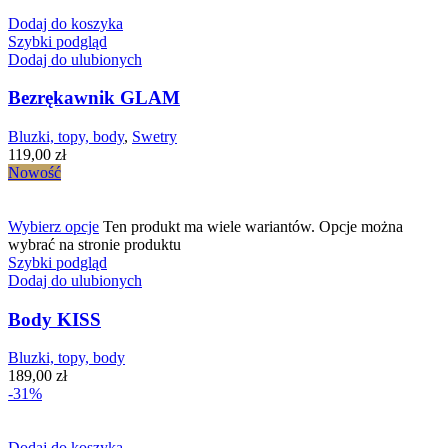
Dodaj do koszyka
Szybki podgląd
Dodaj do ulubionych
Bezrękawnik GLAM
Bluzki, topy, body
,
Swetry
119,00
zł
Nowość
Wybierz opcje
Ten produkt ma wiele wariantów. Opcje można
wybrać na stronie produktu
Szybki podgląd
Dodaj do ulubionych
Body KISS
Bluzki, topy, body
189,00
zł
-31%
Dodaj do koszyka