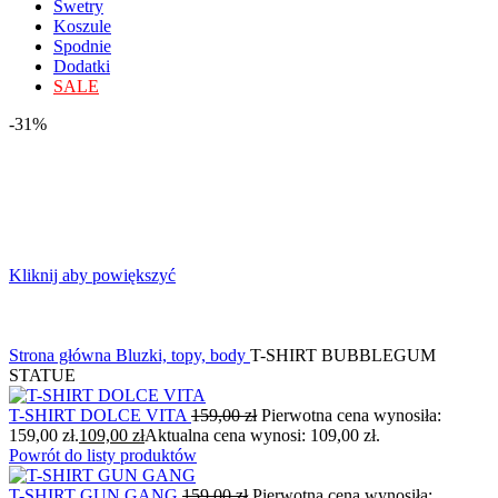
Swetry
Koszule
Spodnie
Dodatki
SALE
-31%
Kliknij aby powiększyć
Strona główna
Bluzki, topy, body
T-SHIRT BUBBLEGUM
STATUE
T-SHIRT DOLCE VITA
159,00
zł
Pierwotna cena wynosiła:
159,00 zł.
109,00
zł
Aktualna cena wynosi: 109,00 zł.
Powrót do listy produktów
T-SHIRT GUN GANG
159,00
zł
Pierwotna cena wynosiła: