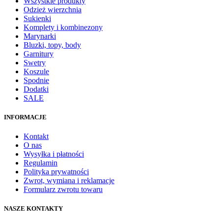
Wszystkie produkty
Odzież wierzchnia
Sukienki
Komplety i kombinezony
Marynarki
Bluzki, topy, body
Garnitury
Swetry
Koszule
Spodnie
Dodatki
SALE
INFORMACJE
Kontakt
O nas
Wysyłka i płatności
Regulamin
Polityka prywatności
Zwrot, wymiana i reklamacje
Formularz zwrotu towaru
NASZE KONTAKTY