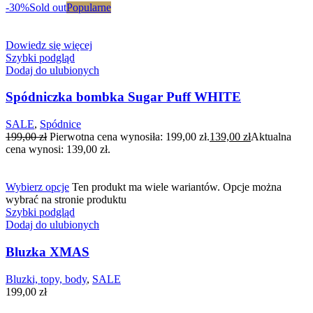
-30%
Sold out
Popularne
Dowiedz się więcej
Szybki podgląd
Dodaj do ulubionych
Spódniczka bombka Sugar Puff WHITE
SALE
,
Spódnice
199,00
zł
Pierwotna cena wynosiła: 199,00 zł.
139,00
zł
Aktualna
cena wynosi: 139,00 zł.
Wybierz opcje
Ten produkt ma wiele wariantów. Opcje można
wybrać na stronie produktu
Szybki podgląd
Dodaj do ulubionych
Bluzka XMAS
Bluzki, topy, body
,
SALE
199,00
zł