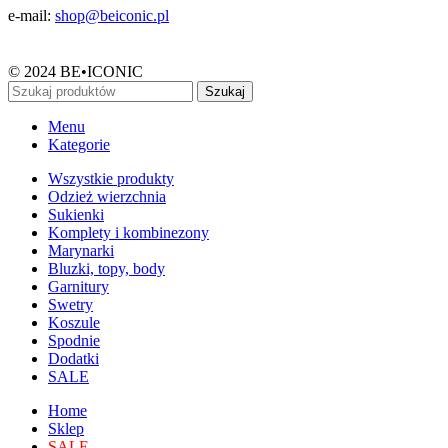
e-mail:
shop@beiconic.pl
© 2024 BE•ICONIC
Szukaj
Menu
Kategorie
Wszystkie produkty
Odzież wierzchnia
Sukienki
Komplety i kombinezony
Marynarki
Bluzki, topy, body
Garnitury
Swetry
Koszule
Spodnie
Dodatki
SALE
Home
Sklep
SALE