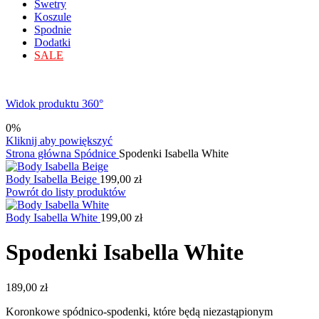
Swetry
Koszule
Spodnie
Dodatki
SALE
Widok produktu 360°
0%
Kliknij aby powiększyć
Strona główna
Spódnice
Spodenki Isabella White
Body Isabella Beige
199,00
zł
Powrót do listy produktów
Body Isabella White
199,00
zł
Spodenki Isabella White
189,00
zł
Koronkowe spódnico-spodenki, które będą niezastąpionym