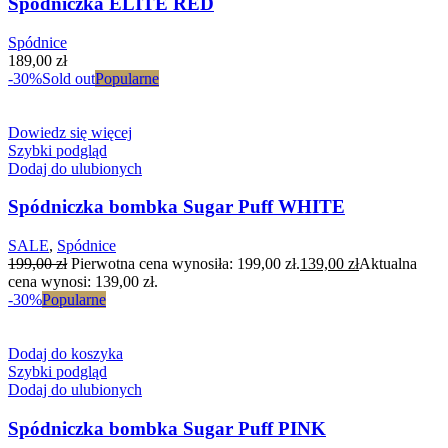
Spódniczka ELITE RED
Spódnice
189,00
zł
-30%
Sold out
Popularne
Dowiedz się więcej
Szybki podgląd
Dodaj do ulubionych
Spódniczka bombka Sugar Puff WHITE
SALE
,
Spódnice
199,00
zł
Pierwotna cena wynosiła: 199,00 zł.
139,00
zł
Aktualna
cena wynosi: 139,00 zł.
-30%
Popularne
Dodaj do koszyka
Szybki podgląd
Dodaj do ulubionych
Spódniczka bombka Sugar Puff PINK