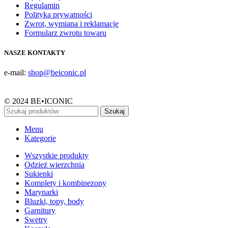
Regulamin
Polityka prywatności
Zwrot, wymiana i reklamacje
Formularz zwrotu towaru
NASZE KONTAKTY
e-mail:
shop@beiconic.pl
© 2024 BE•ICONIC
Szukaj
Menu
Kategorie
Wszystkie produkty
Odzież wierzchnia
Sukienki
Komplety i kombinezony
Marynarki
Bluzki, topy, body
Garnitury
Swetry