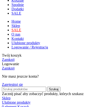
Koszule
Spodnie
Dodatki
SALE
Home
Sklep
SALE
O nas
Kontakt
Ulubione produkty
Logowanie / Rejestracja
Twój koszyk
Zamknij
Logowanie
Zamknij
Nie masz jeszcze konta?
Zarejestruj się
Szukaj
Zacznij pisać aby zobaczyć produkty, których szukasz
Sklep
Ulubione produkty
0
element
Koszyk