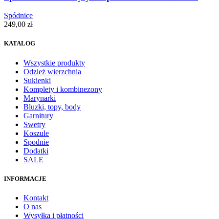
Spódnice
249,00
zł
KATALOG
Wszystkie produkty
Odzież wierzchnia
Sukienki
Komplety i kombinezony
Marynarki
Bluzki, topy, body
Garnitury
Swetry
Koszule
Spodnie
Dodatki
SALE
INFORMACJE
Kontakt
O nas
Wysyłka i płatności