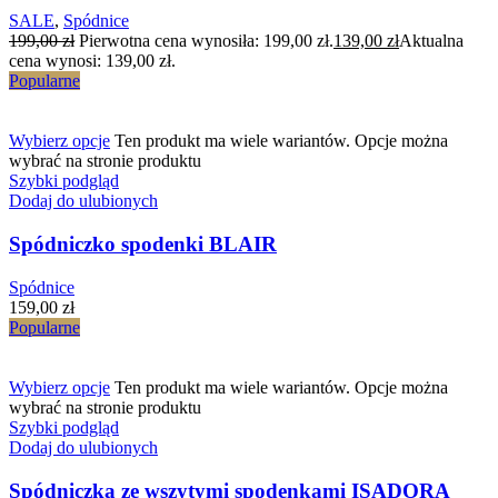
SALE
,
Spódnice
199,00
zł
Pierwotna cena wynosiła: 199,00 zł.
139,00
zł
Aktualna
cena wynosi: 139,00 zł.
Popularne
Wybierz opcje
Ten produkt ma wiele wariantów. Opcje można
wybrać na stronie produktu
Szybki podgląd
Dodaj do ulubionych
Spódniczko spodenki BLAIR
Spódnice
159,00
zł
Popularne
Wybierz opcje
Ten produkt ma wiele wariantów. Opcje można
wybrać na stronie produktu
Szybki podgląd
Dodaj do ulubionych
Spódniczka ze wszytymi spodenkami ISADORA