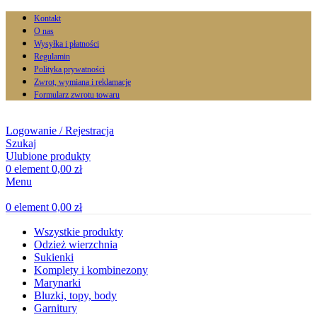
Kontakt
O nas
Wysyłka i płatności
Regulamin
Polityka prywatności
Zwrot, wymiana i reklamacje
Formularz zwrotu towaru
Logowanie / Rejestracja
Szukaj
Ulubione produkty
0
element
0,00
zł
Menu
0
element
0,00
zł
Wszystkie produkty
Odzież wierzchnia
Sukienki
Komplety i kombinezony
Marynarki
Bluzki, topy, body
Garnitury